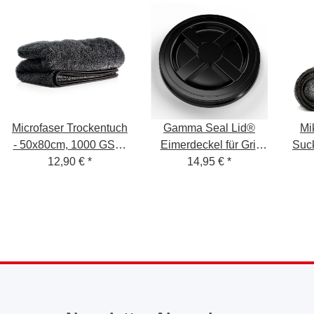
Microfaser Trockentuch
Gamma Seal Lid®
Mi
- 50x80cm, 1000 GSM,
Eimerdeckel für Grit
Suck
dunkel grau - lose
12,90 €
*
Guard Wash Buckets -
14,95 €
*
Ware unverpackt,
schwarz
40x
ungelabelt