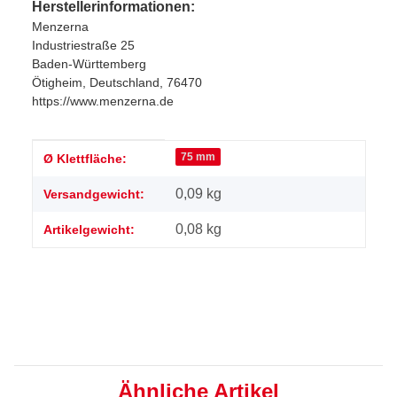
Herstellerinformationen:
Menzerna
Industriestraße 25
Baden-Württemberg
Ötigheim, Deutschland, 76470
https://www.menzerna.de
Produkteigenschaft
Wert
75 mm
Ø Klettfläche:
0,09 kg
Versandgewicht:
0,08
kg
Artikelgewicht:
Ähnliche Artikel