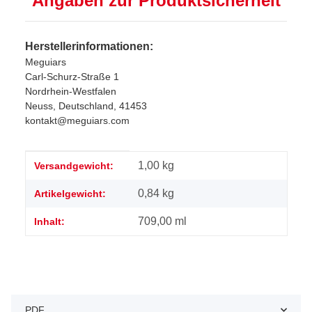
Angaben zur Produktsicherheit
Herstellerinformationen:
Meguiars
Carl-Schurz-Straße 1
Nordrhein-Westfalen
Neuss, Deutschland, 41453
kontakt@meguiars.com
Produkteigenschaft
Wert
1,00 kg
Versandgewicht:
0,84
kg
Artikelgewicht:
709,00 ml
Inhalt:
PDF