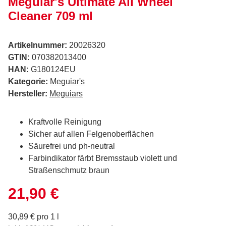
Meguiar's Ultimate All Wheel
Cleaner 709 ml
Artikelnummer:
20026320
GTIN:
070382013400
HAN:
G180124EU
Kategorie:
Meguiar's
Hersteller:
Meguiars
Kraftvolle Reinigung
Sicher auf allen Felgenoberflächen
Säurefrei und ph-neutral
Farbindikator färbt Bremsstaub violett und
Straßenschmutz braun
21,90 €
30,89 € pro 1 l