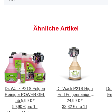
Ähnliche Artikel
Dr. Wack P21S Felgen
Dr. Wack P21S High
Dr
Reiniger POWER GEL
End Felgenreiniger
En
ab
5,99 €
*
24,99 €
750ml
*
59,90 € pro 1 l
33,32 € pro 1 l