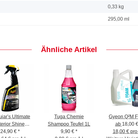
0,33
kg
295,00 ml
Ähnliche Artikel
iar's Ultimate
Tuga Chemie
Gyeon Q²M 
terior Shine
Shampoo Teufel 1L
ab
18,00 
ectant 473 ml
24,90 €
*
9,90 €
*
18,00 € pro 