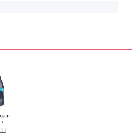
Foam
€
*
1 l