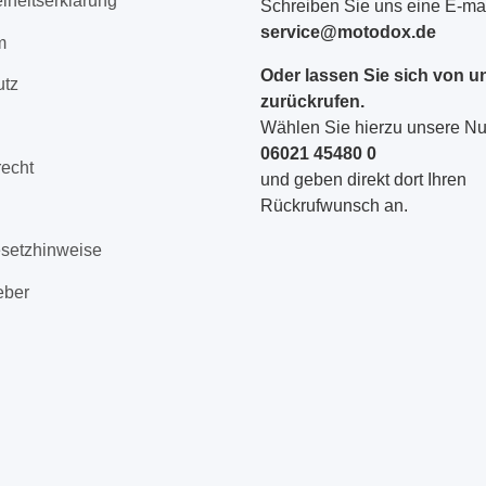
eiheitserklärung
Schreiben Sie uns eine E-mai
service@motodox.de
m
Oder lassen Sie sich von u
utz
zurückrufen.
Wählen Sie hierzu unsere 
06021 45480 0
recht
und geben direkt dort Ihren
Rückrufwunsch an.
esetzhinweise
eber