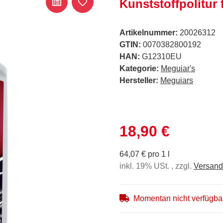
Kunststoffpolitur 
Artikelnummer:
20026312
GTIN:
0070382800192
HAN:
G12310EU
Kategorie:
Meguiar's
Hersteller:
Meguiars
18,90 €
64,07 € pro 1 l
inkl. 19% USt. , zzgl.
Versand
Momentan nicht verfügba