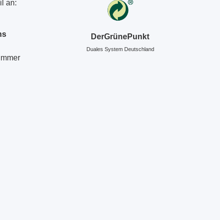
l an:
ns
DerGrünePunkt
Duales System Deutschland
Nummer