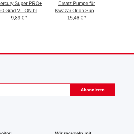
ercury Super PRO+
Ersatz Pumpe für
60 Grad VITON blau
Kwazar Orion Super
prühflasche 1,0 Liter
9,89 €
*
15,46 €
Alkaline
*
Abonnieren
eiter!
Wir recyceln mit