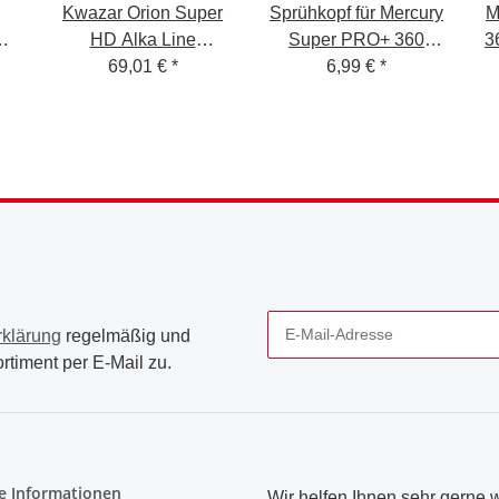
Kwazar Orion Super
Sprühkopf für Mercury
M
ne
HD Alka Line
Super PRO+ 360
3
Drucksprüher 6 Liter
69,01 €
*
Grad VITON 1,0 Liter
6,99 €
*
S
blau
rklärung
regelmäßig und
rtiment per E-Mail zu.
Newsletter Abonnieren
e Informationen
Wir helfen Ihnen sehr gerne w