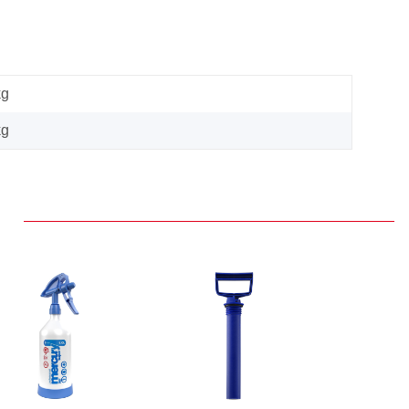
kg
kg