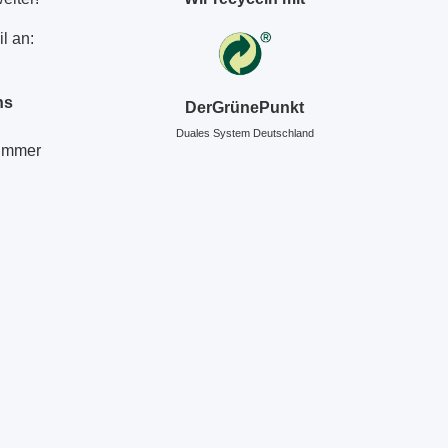
l an:
ns
DerGrünePunkt
Duales System Deutschland
Nummer