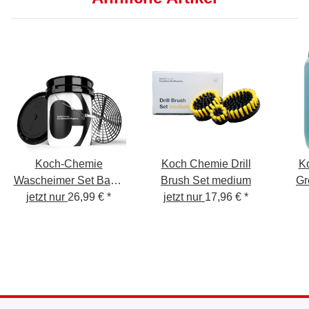
Koch-Chemie
Koch Chemie Drill
K
Wascheimer Set Basic
Brush Set medium
Gr
jetzt nur
5 GAL
26,99 €
*
jetzt nur
17,96 €
*