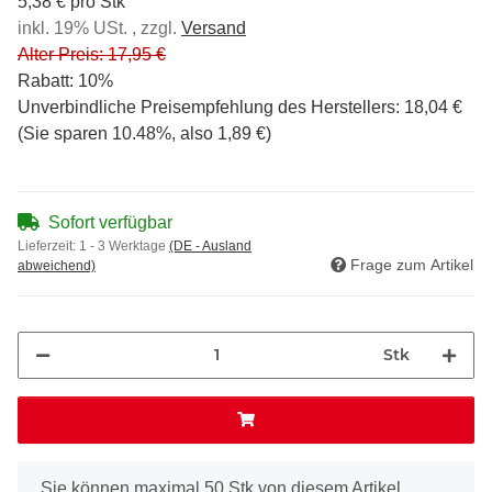
5,38 € pro Stk
inkl. 19% USt. , zzgl.
Versand
Alter Preis: 17,95 €
Rabatt:
10%
Unverbindliche Preisempfehlung des Herstellers
:
18,04 €
(Sie sparen
10.48%
, also
1,89 €
)
Sofort verfügbar
Lieferzeit:
1 - 3 Werktage
(DE - Ausland
Frage zum Artikel
abweichend)
Stk
x
Sie können maximal 50 Stk von diesem Artikel