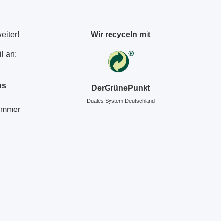
eiter!
Wir recyceln mit
l an:
ns
DerGrünePunkt
Duales System Deutschland
Nummer