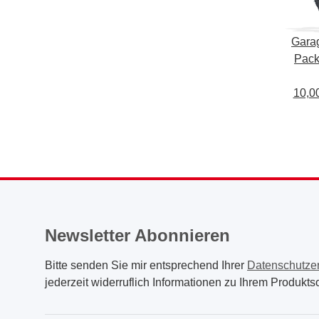
Garag
Pack
WASH
10,00
Was
Newsletter Abonnieren
Bitte senden Sie mir entsprechend Ihrer
Datenschutze
jederzeit widerruflich Informationen zu Ihrem Produktso