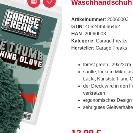
Waschhandschuh
Artikelnummer:
20060003
GTIN:
4062495066462
HAN:
20060003
Kategorie:
Garage Freaks
Hersteller:
Garage Freaks
forest green , 29x22cm
sanfte, lockere Mikrofas
Lack-, Kunststoff- und 
der Dreck wird in den 
verkratzen
ergonomisches Design m
sehr gutes Gleitverhalt
12,99 €