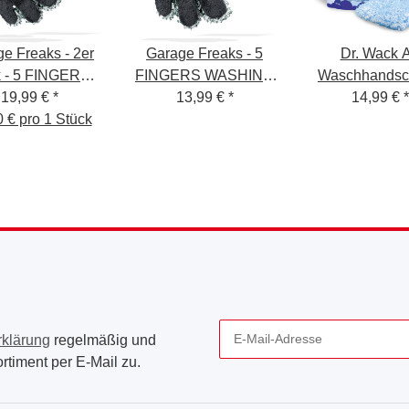
e Freaks - 2er
Garage Freaks - 5
Dr. Wack 
 - 5 FINGERS
FINGERS WASHING
Waschhandsc
ING GLOVE -
19,99 €
*
GLOVE -
13,99 €
*
Premium Mikro
14,99 €
*
 € pro 1 Stück
chhandschuh
Waschhandschuh
(18x29 cm
rklärung
regelmäßig und
rtiment per E-Mail zu.
Newsletter Abonnieren