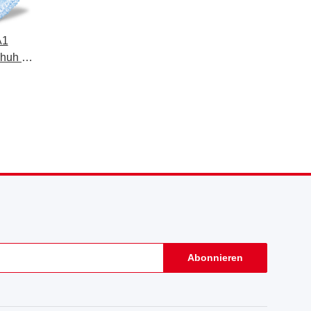
A1
huh -
faser
)
Abonnieren