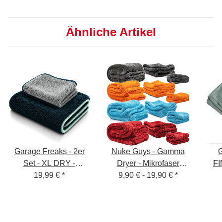
Ähnliche Artikel
Garage Freaks - 2er
Nuke Guys - Gamma
G
Set - XL DRY -
Dryer - Mikrofaser
F
Trockentuch 50x80cm
19,99 €
*
Trockentuch - 1400
9,90 € -
19,90 €
*
PI
& 40x40cm, 1200 GSM
GSM - S / L / XXL
50