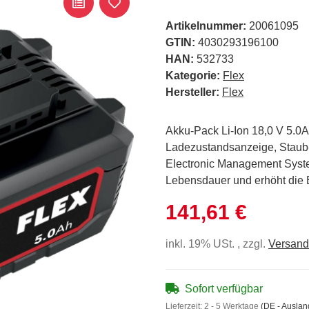
Artikelnummer:
20061095
GTIN:
4030293196100
HAN:
532733
Kategorie:
Flex
Hersteller:
Flex
Akku-Pack Li-Ion 18,0 V 5.0A
Ladezustandsanzeige, Staub-
Electronic Management Syste
Lebensdauer und erhöht die E
141,61 €
inkl. 19% USt. , zzgl.
Versand
Sofort verfügbar
Lieferzeit:
2 - 5 Werktage
(DE - Ausla