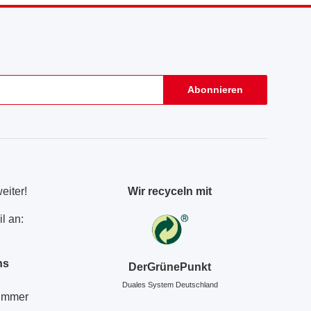
Abonnieren
eiter!
Wir recyceln mit
l an:
ns
DerGrünePunkt
Duales System Deutschland
Nummer