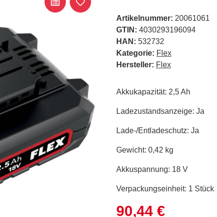
Artikelnummer:
20061061
GTIN:
4030293196094
HAN:
532732
Kategorie:
Flex
Hersteller:
Flex
Akkukapazität: 2,5 Ah
Ladezustandsanzeige: Ja
Lade-/Entladeschutz: Ja
Gewicht: 0,42 kg
Akkuspannung: 18 V
Verpackungseinheit: 1 Stück
90,44 €