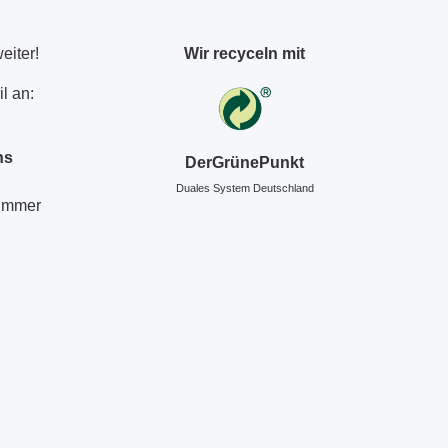
eiter!
Wir recyceln mit
l an:
ns
DerGrünePunkt
Duales System Deutschland
Nummer