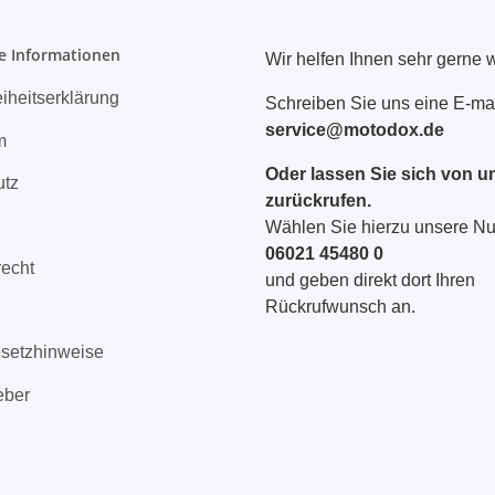
e Informationen
Wir helfen Ihnen sehr gerne w
eiheitserklärung
Schreiben Sie uns eine E-mai
service@motodox.de
m
Oder lassen Sie sich von u
utz
zurückrufen.
Wählen Sie hierzu unsere 
06021 45480 0
recht
und geben direkt dort Ihren
Rückrufwunsch an.
esetzhinweise
eber