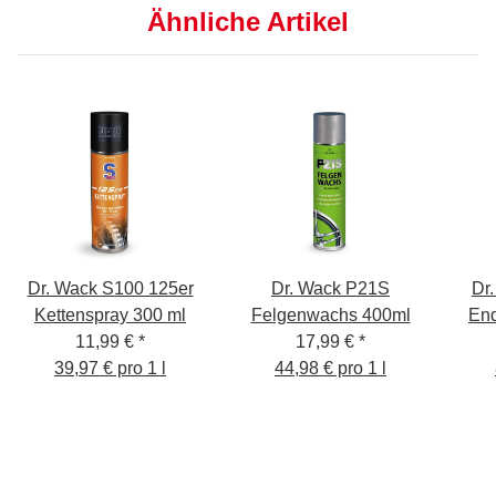
Ähnliche Artikel
Dr. Wack S100 125er
Dr. Wack P21S
Dr
Kettenspray 300 ml
Felgenwachs 400ml
End
11,99 €
*
17,99 €
*
39,97 € pro 1 l
44,98 € pro 1 l