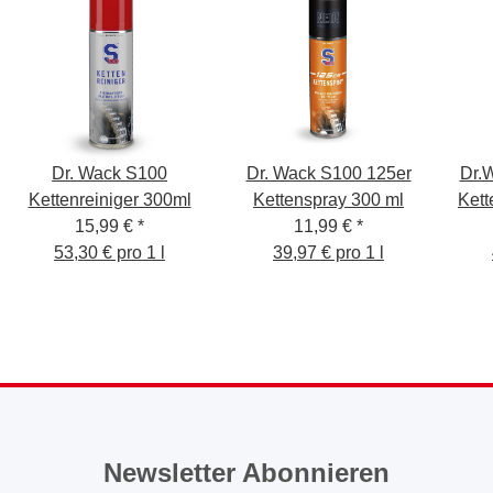
Dr. Wack S100
Dr. Wack S100 125er
Dr.
Kettenreiniger 300ml
Kettenspray 300 ml
Kett
15,99 €
*
11,99 €
*
53,30 € pro 1 l
39,97 € pro 1 l
Newsletter Abonnieren