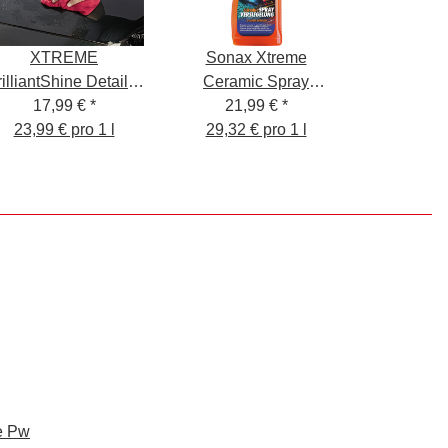
XTREME
Sonax Xtreme
illiantShine Detailer
Ceramic Spray
17,99 €
750 ml
*
Versiegelung 750ml
21,99 €
*
23,99 € pro 1 l
29,32 € pro 1 l
e Pw