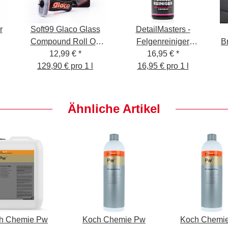
r
Soft99 Glaco Glass
DetailMasters -
Compound Roll On
Felgenreiniger
Br
12,99 €
100ml
*
1000ML - Säurefrei
16,95 €
*
129,90 € pro 1 l
16,95 € pro 1 l
Ähnliche Artikel
h Chemie Pw
Koch Chemie Pw
Koch Chemi