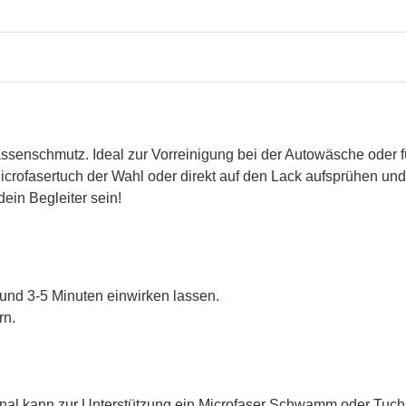
assenschmutz. Ideal zur Vorreinigung bei der Autowäsche oder 
crofasertuch der Wahl oder direkt auf den Lack aufsprühen un
ein Begleiter sein!
 und 3-5 Minuten einwirken lassen.
rn.
onal kann zur Unterstützung ein Microfaser Schwamm oder Tuc