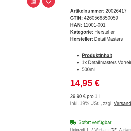
Artikelnummer:
20026417
GTIN:
4260568850059
HAN:
11001-001
Kategorie:
Hersteller
Hersteller:
DetailMasters
Produktinhalt
1x Detailmasters Vorrei
500ml
14,95 €
29,90 € pro 1 l
inkl. 19% USt. , zzgl.
Versand
Sofort verfügbar
Lieferzeit:
1 - 3 Werktage
(DE - Ausla