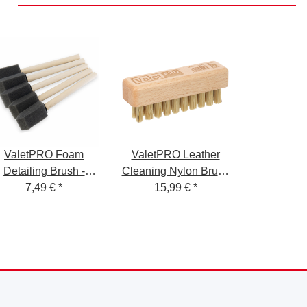
ValetPRO Foam
ValetPRO Leather
Detailing Brush -
Cleaning Nylon Brush
Schaumstoff
7,49 €
*
15,99 €
- Leder
*
Reinigungspinsel
Reinigungsbürste
ideal für
Nylonborsten
Lüftungsschlitze -
BRU23