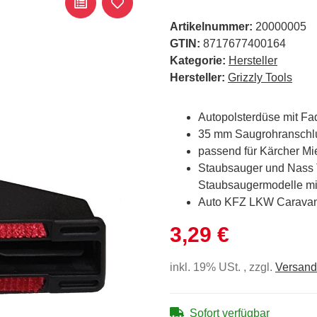
Artikelnummer:
20000005
GTIN:
8717677400164
Kategorie:
Hersteller
Hersteller:
Grizzly Tools
Autopolsterdüse mit F
35 mm Saugrohranschl
passend für Kärcher M
Staubsauger und Nass 
Staubsaugermodelle m
Auto KFZ LKW Carava
3,29 €
inkl. 19% USt. , zzgl.
Versand
Sofort verfügbar