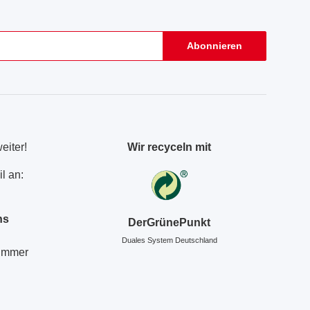
Abonnieren
eiter!
Wir recyceln mit
l an:
ns
DerGrünePunkt
Duales System Deutschland
Nummer