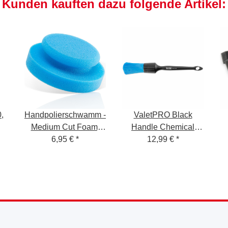
Kunden kauften dazu folgende Artikel:
,
Handpolierschwamm -
ValetPRO Black
Medium Cut Foam,
Handle Chemical
XL, blau, Ø 130/50mm
6,95 €
*
Resistant -
12,99 €
*
Felgenpinsel
chemieresistent mit
Kunststoff Griff 18,
BRU 22