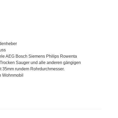
adenheber
uss
iele AEG Bosch Siemens Philips Rowenta
Trocken Sauger und alle anderen gängigen
it 35mm rundem Rohrdurchmesser.
n Wohnmobil