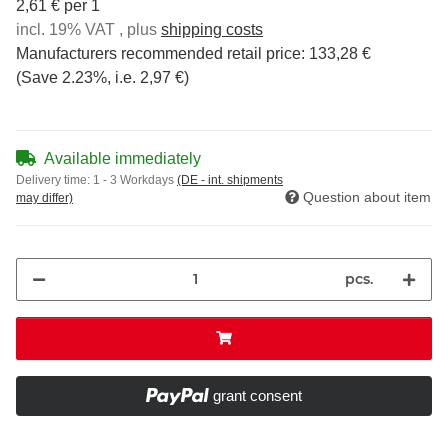
2,61 € per 1
incl. 19% VAT , plus
shipping costs
Manufacturers recommended retail price
:
133,28 €
(Save
2.23%
, i.e.
2,97 €
)
Available immediately
Delivery time:
1 - 3 Workdays
(DE - int. shipments
Question about item
may differ)
pcs.
grant consent