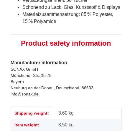
Verpackungseinheit: 50 Tücher
Schonend zu Lack, Glas, Kunststoff & Displays
Materialzusammensetzung: 85 % Polyester,
15 % Polyamide
Product safety information
Manufacturer information:
SONAX GmbH
Münchener Straße 75
Bayern
Neuburg an der Donau, Deutschland, 86633
info@sonax.de
Item information
Value
3,60 kg
Shipping weight:
3,50
kg
Item weight: