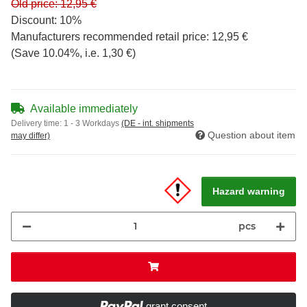
Old price: 12,95 €
Discount:
10%
Manufacturers recommended retail price
:
12,95 €
(Save
10.04%
, i.e.
1,30 €
)
Available immediately
Delivery time:
1 - 3 Workdays
(DE - int. shipments
Question about item
may differ)
Hazard warning
pcs
grant consent