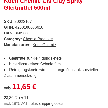
Koch Chemie Cls Clay Spray
Gleitmittel 500ml
SKU:
20022167
GTIN:
4260188686618
HAN:
368500
Category:
Chemie Produkte
Manufacturers:
Koch Chemie
Gleitmittel für Reinigungsknete
hinterlässt keinen Schmierfilm
Reinigungsknete wird nicht angelöst dank spezieller
Zusammensetzung
11,65 €
only
23,30 € per 1 l
incl. 19% VAT , plus
shipping costs