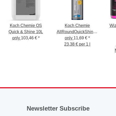
Koch Chemie QS
Koch Chemie
Wiz
Quick & Shine 10L
AllRoundQuickShine -
only
103,46 €
*
Finish Spray 500ml
only
11,69 €
*
F
23,38 € per 1 l
Newsletter Subscribe