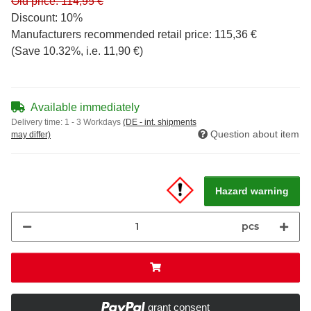
Old price: 114,95 €
Discount:
10%
Manufacturers recommended retail price
:
115,36 €
(Save
10.32%
, i.e.
11,90 €
)
Available immediately
Delivery time:
1 - 3 Workdays
(DE - int. shipments
Question about item
may differ)
Hazard warning
pcs
grant consent