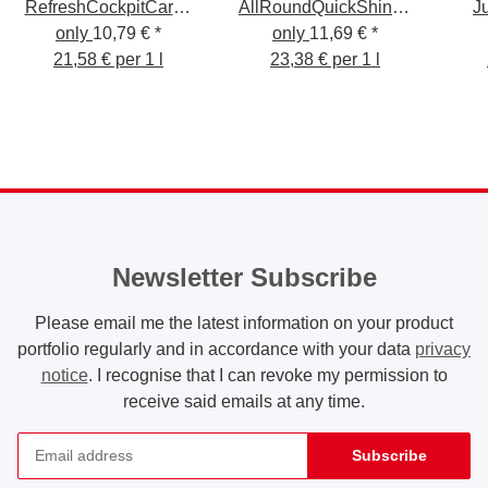
RefreshCockpitCare -
AllRoundQuickShine -
J
Cockpitpflege
only
10,79 €
*
Finish Spray 500ml
only
11,69 €
*
seidenmatt 500ml
21,58 € per 1 l
23,38 € per 1 l
Newsletter Subscribe
Please email me the latest information on your product
portfolio regularly and in accordance with your data
privacy
notice
. I recognise that I can revoke my permission to
receive said emails at any time.
Subscribe