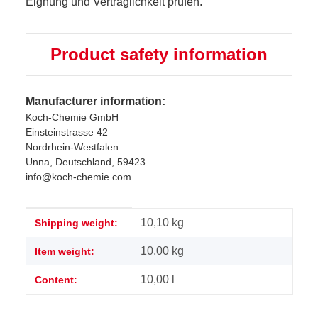
Eignung und Verträglichkeit prüfen.
Product safety information
Manufacturer information:
Koch-Chemie GmbH
Einsteinstrasse 42
Nordrhein-Westfalen
Unna, Deutschland, 59423
info@koch-chemie.com
Item information
Value
10,10 kg
Shipping weight:
10,00
kg
Item weight:
10,00 l
Content: