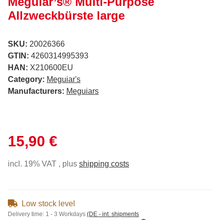
Meguiar’s® Multi-Purpose
Allzweckbürste large
SKU:
20026366
GTIN:
4260314995393
HAN:
X210600EU
Category:
Meguiar's
Manufacturers:
Meguiars
15,90 €
incl. 19% VAT , plus
shipping costs
Low stock level
Delivery time:
1 - 3 Workdays
(DE - int. shipments