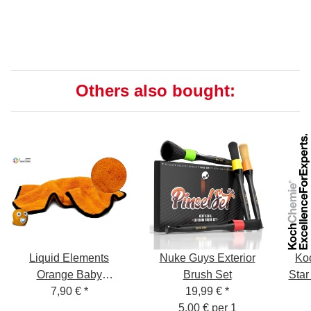
Others also bought:
Liquid Elements
Nuke Guys Exterior
Ko
Orange Baby
Brush Set
Star
Trockentuch 800GSM
7,90 €
*
19,99 €
*
60x40cm
5,00 € per 1