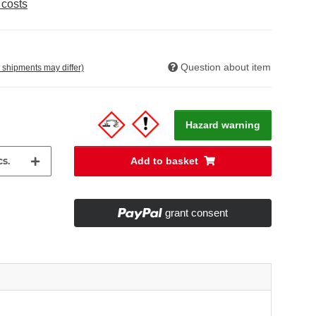
 costs
Question about item
. shipments may differ)
Hazard warning
s.
Add to basket
grant consent