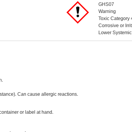
GHS07
Warning
Toxic Category 
Corrosive or Irr
Lower Systemic
n.
tance). Can cause allergic reactions.
container or label at hand.