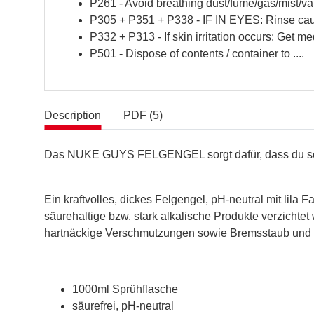
P261 - Avoid breathing dust/fume/gas/mist/va
P305 + P351 + P338 - IF IN EYES: Rinse cauti
P332 + P313 - If skin irritation occurs: Get med
P501 - Dispose of contents / container to ....
Description
PDF (5)
Das NUKE GUYS FELGENGEL sorgt dafür, dass du sel
Ein kraftvolles, dickes Felgengel, pH-neutral mit lila
säurehaltige bzw. stark alkalische Produkte verzichte
hartnäckige Verschmutzungen sowie Bremsstaub und F
1000ml Sprühflasche
säurefrei, pH-neutral