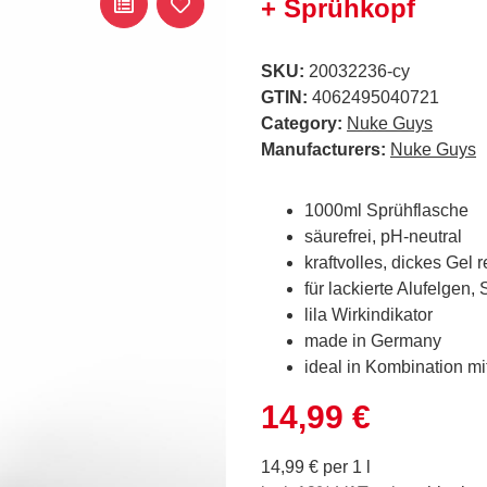
+ Sprühkopf
SKU:
20032236-cy
GTIN:
4062495040721
Category:
Nuke Guys
Manufacturers:
Nuke Guys
1000ml Sprühflasche
säurefrei, pH-neutral
kraftvolles, dickes Gel
für lackierte Alufelgen
lila Wirkindikator
made in Germany
ideal in Kombination m
14,99 €
14,99 € per 1 l