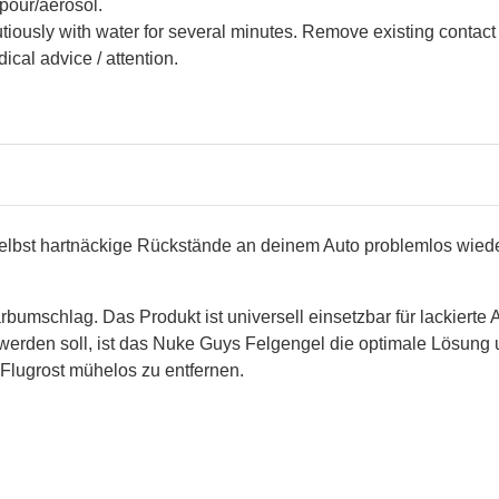
pour/aerosol.
ously with water for several minutes. Remove existing contact l
ical advice / attention.
bst hartnäckige Rückstände an deinem Auto problemlos wied
 Farbumschlag. Das Produkt ist universell einsetzbar für lackier
t werden soll, ist das Nuke Guys Felgengel die optimale Lösun
lugrost mühelos zu entfernen.