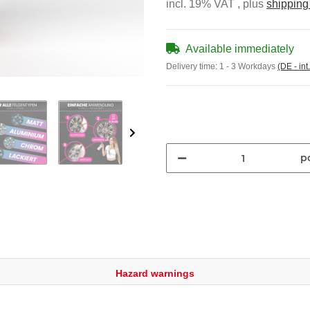
incl. 19% VAT , plus
shipping
Available immediately
Delivery time:
1 - 3 Workdays
(DE - int
pc
Hazard warnings