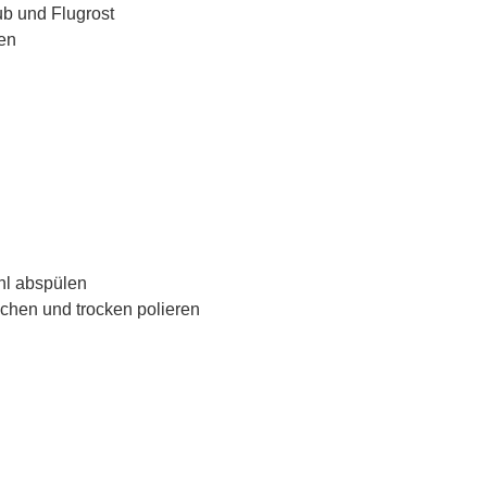
ub und Flugrost
pen
hl abspülen
chen und trocken polieren