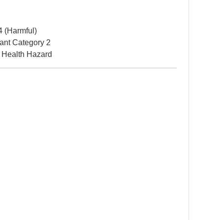
4 (Harmful)
itant Category 2
 Health Hazard