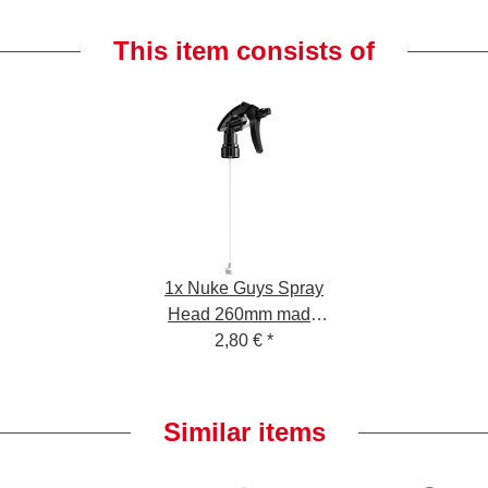
This item consists of
1x
Nuke Guys Spray
Head 260mm made
by Canyon
2,80 €
*
Similar items