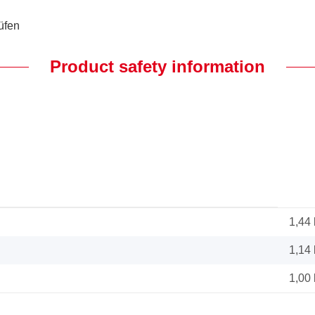
üfen
Product safety information
1,44
1,14
1,00 