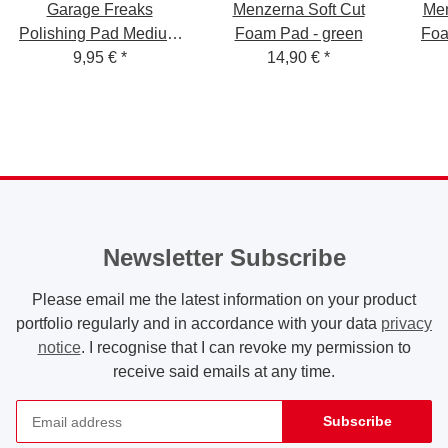
Garage Freaks
Menzerna Soft Cut
Men
Polishing Pad Medium
Foam Pad - green
Foa
Cut Foam Pad -
9,95 €
*
14,90 €
*
medium, yellow,
150mm
Newsletter Subscribe
Please email me the latest information on your product
portfolio regularly and in accordance with your data
privacy
notice
. I recognise that I can revoke my permission to
receive said emails at any time.
Subscribe