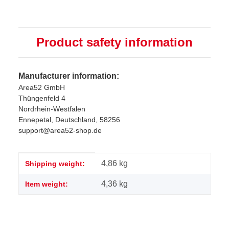
Product safety information
Manufacturer information:
Area52 GmbH
Thüngenfeld 4
Nordrhein-Westfalen
Ennepetal, Deutschland, 58256
support@area52-shop.de
Item information
Value
4,86 kg
Shipping weight:
4,36
kg
Item weight: