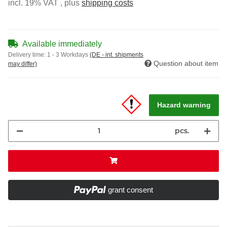
incl. 19% VAT , plus
shipping costs
Available immediately
Delivery time:
1 - 3 Workdays
(DE - int. shipments
Question about item
may differ)
Hazard warning
pcs.
grant consent