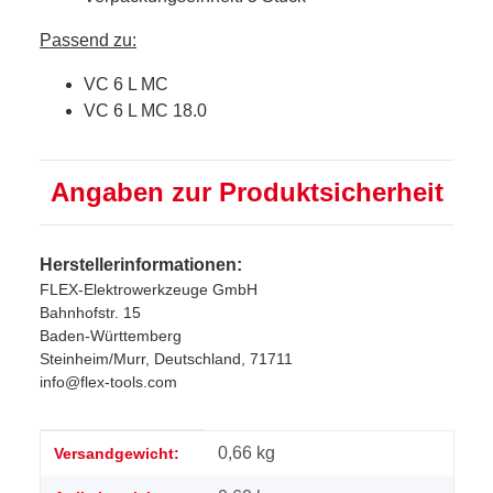
Passend zu:
VC 6 L MC
VC 6 L MC 18.0
Angaben zur Produktsicherheit
Herstellerinformationen:
FLEX-Elektrowerkzeuge GmbH
Bahnhofstr. 15
Baden-Württemberg
Steinheim/Murr, Deutschland, 71711
info@flex-tools.com
Produkteigenschaft
Wert
0,66 kg
Versandgewicht: