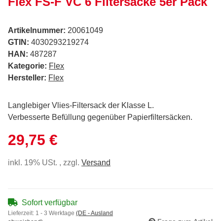
Flex FS-F VC 6 Filtersäcke 5er Pack
Artikelnummer:
20061049
GTIN:
4030293219274
HAN:
487287
Kategorie:
Flex
Hersteller:
Flex
Langlebiger Vlies-Filtersack der Klasse L.
Verbesserte Befüllung gegenüber Papierfiltersäcken.
29,75 €
inkl. 19% USt. , zzgl.
Versand
Sofort verfügbar
Lieferzeit:
1 - 3 Werktage
(DE - Ausland